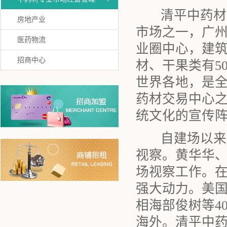
清平中药材专
房地产业
市场之一，广
医药物流
业圈中心，建筑面
招商中心
材、干果类有5
世界各地，是
药材交易中心
统文化的宣传
自建场以来党
视察。黄华华
场视察工作。
强大动力。美
相海部俊树等4
海外。清平中