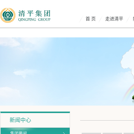
首 页
走进清平
新闻中心
集团要闻